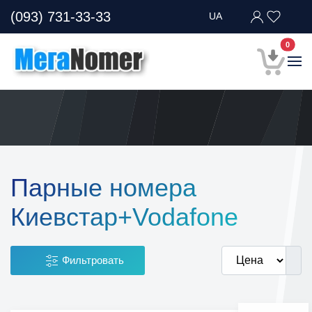
(093) 731-33-33
UA
В кор
0
Парные номера
Киевстар+Vodafone
Фильтровать