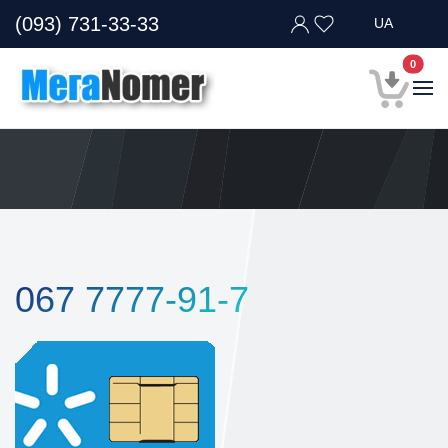
(093) 731-33-33
UA
В кор
0
067 7777-91-7