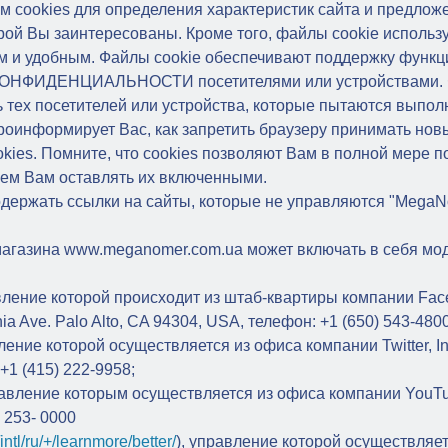
 cookies для определения характеристик сайта и предложе
й Вы заинтересованы. Кроме того, файлы cookie использу
 удобным. Файлы cookie обеспечивают поддержку функций 
ОНФИДЕНЦИАЛЬНОСТИ посетителями или устройствами. Фа
ь тех посетителей или устройства, которые пытаются выпол
роинформирует Вас, как запретить браузеру принимать новы
okies. Помните, что cookies позволяют Вам в полной мере 
ем Вам оставлять их включенными.
одержать ссылки на сайты, которые не управляются "MegaN
магазина www.meganomer.com.ua может включать в себя мо
вление которой происходит из штаб-квартиры компании Faceb
ia Ave. Palo Alto, CA 94304, USA, телефон: +1 (650) 543-480
вление которой осуществляется из офиса компании Twitter, In
+1 (415) 222-9958;
равление которым осуществляется из офиса компании YouTub
 253- 0000
ntl/ru/+/learnmore/better/
), управление которой осуществляет