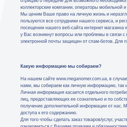
отрицаю о передаче для возможного необходимо
коллекторские компании, операторы мобильной и 
Мы ценим Ваше право на личную жизнь и неразг
пользуются все сотрудники нашего сервиса, и ре
посещении нашего веб-сайта интернет магазина w
у Вас возникнут вопросы или проблемы в связи с
электронной почты защищен от спам-ботов. Для п
Какую информацию мы собираем?
На нашем сайте www.meganomer.com.ua, в случае,
нами, мы собираем как личную информацию, так 
Личная информация касается отдельного потребите
лиц, предоставляющих ее сознательно и по собст
получение дополнительной информации от нас. М
доступа к его содержанию.
Для того чтобы сделать заказ товаров/услуг, уч
ознакомиться с Вашими правами и обязанностями 