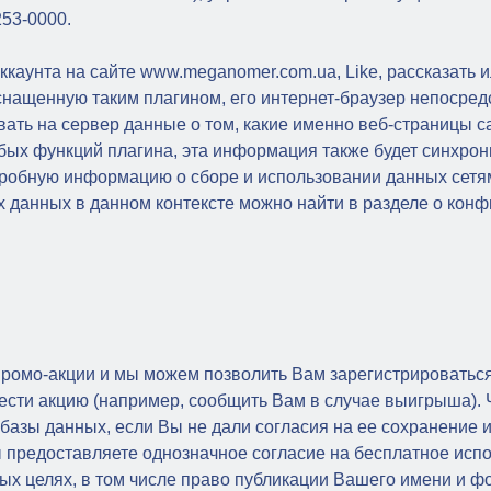
253-0000.
каунта на сайте www.meganomer.com.ua, Like, рассказать и
оснащенную таким плагином, его интернет-браузер непосред
давать на сервер данные о том, какие именно веб-страницы
ых функций плагина, эта информация также будет синхрони
одробную информацию о сборе и использовании данных сетями
 данных в данном контексте можно найти в разделе о конфи
ромо-акции и мы можем позволить Вам зарегистрироваться
ти акцию (например, сообщить Вам в случае выигрыша). 
азы данных, если Вы не дали согласия на ее сохранение 
ы предоставляете однозначное согласие на бесплатное ис
ных целях, в том числе право публикации Вашего имени и 