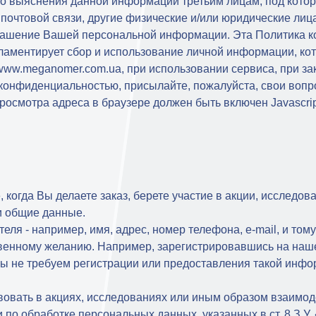
го выяснения данной информации третьим лицам, под кот
почтовой связи, другие физические и/или юридические лица
лашение Вашей персональной информации. Эта Политика к
гламентирует сбор и использование личной информации, ко
ww.meganomer.com.ua, при использовании сервиса, при зак
 конфиденциальностью, присылайте, пожалуйста, свои воп
росмотра адреса в браузере должен быть включен Javascrip
 когда Вы делаете заказ, берете участие в акции, исследо
и общие данные.
ля - например, имя, адрес, номер телефона, e-mail, и том
венному желанию. Например, зарегистрировавшись на нашем
ы не требуем регистрации или предоставления такой инфо
аствовать в акциях, исследованиях или иным образом взаим
по обработке персональных данных, указанных в ст. 8 З.У