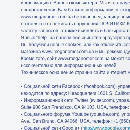
информации с Вашего компьютера. Мы используем
предоставления Вам больше информации, в которо
www.meganomer.com.ua безопасным, защищенным и
позволяют отслеживать нарушения ПОЛИТИКИ К
частоту запросов, а также выявлять и блокироват
Ярлык "help" на панели большинства браузеров п
Вы получили новые cookies, или как отключить co
магазина www.meganomer.com.ua и мы рекоменду
Кроме того, сайт www.meganomer.com.ua может с
исключительно для информационных целей.
Техническое оснащение страниц сайта интернет 
• Социальной сети Facebook (facebook.com), упра
находится по адресу: Headquarters 1601 S. Californ
• Информационной сети Twitter (twitter.com), упра
Suite 900 San Francisco, CA 94103, USA, телефон: 
• Социального форума Youtube (youtube.com), уп
Ave., San Bruno, CA 94066, USA, телефон: +1 (650)
• Социальной сети Google+ (
http://www.google.com/i