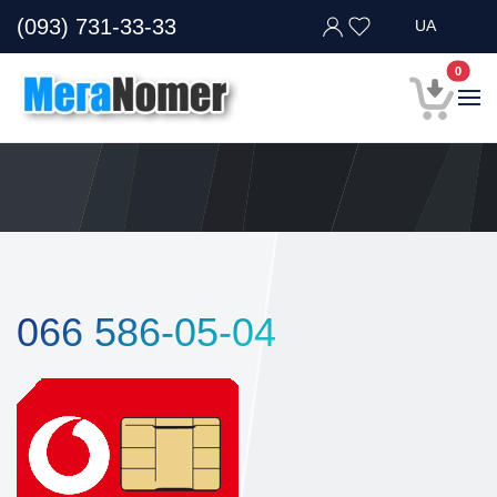
(093) 731-33-33
UA
В кор
0
066 586-05-04