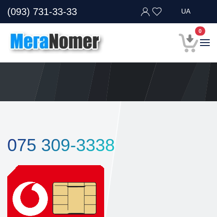
(093) 731-33-33
UA
В кор
0
075 309-3338