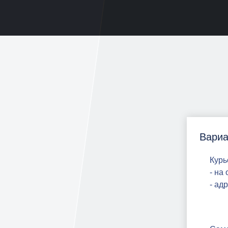
Вариа
Курь
- на
- ад