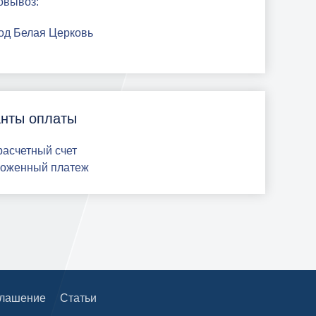
овывоз:
род Белая Церковь
нты оплаты
 расчетный счет
ложенный платеж
глашение
Статьи