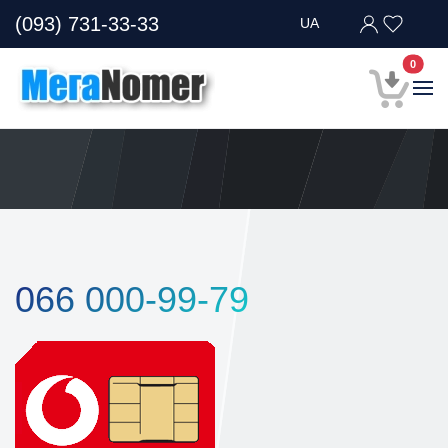
(093) 731-33-33
UA
В кор
0
066 000-99-79