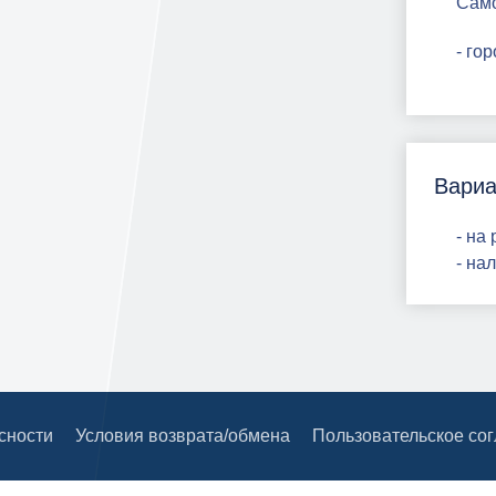
Сам
- го
Вариа
- на
- на
сности
Условия возврата/обмена
Пользовательское со