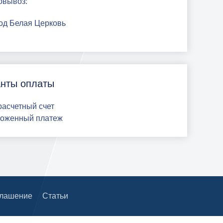
овывоз:
род Белая Церковь
нты оплаты
 расчетный счет
ложенный платеж
глашение
Статьи