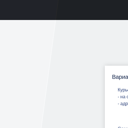
Вариа
Курь
- на
- ад