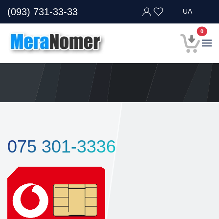
(093) 731-33-33
UA
В кор
0
075 301-3336