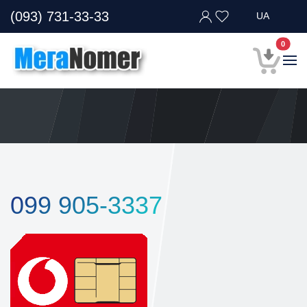
(093) 731-33-33
UA
В кор
0
099 905-3337