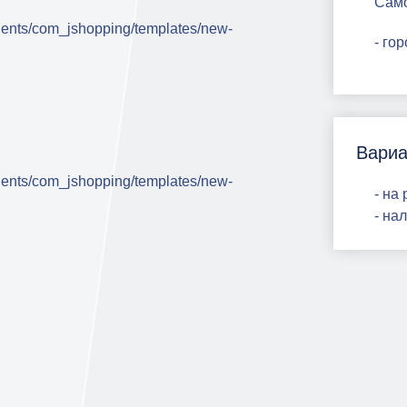
Сам
- го
Вариа
- на
- на