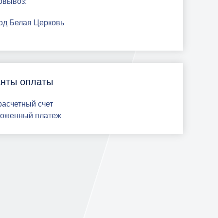
овывоз:
род Белая Церковь
нты оплаты
 расчетный счет
ложенный платеж