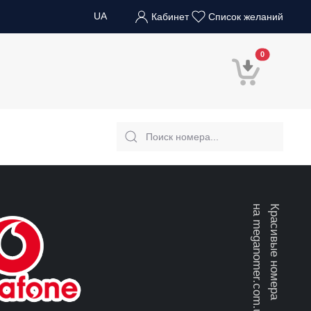
UA
Кабинет
Список желаний
В корзину
0
на meganomer.com.ua
Красивые номера