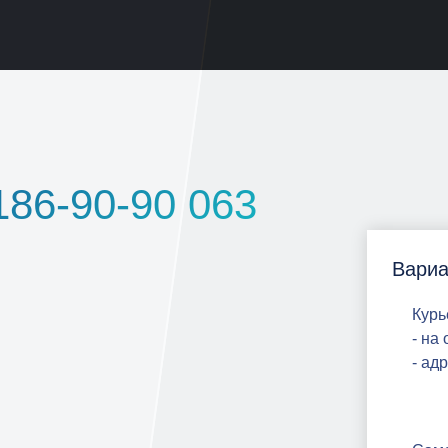
186-90-90 063
Вариа
Курь
- на
- ад