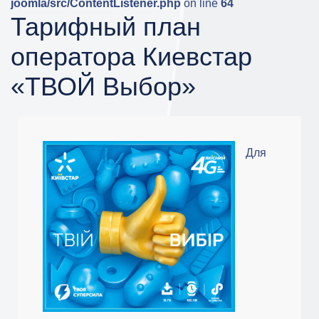
joomla/src/ContentListener.php
on line
64
Тарифный план
оператора Киевстар
«ТВОЙ Выбор»
Для