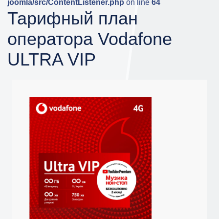
joomla/src/ContentListener.php
on line
64
Тарифный план
оператора Vodafone
ULTRA VIP