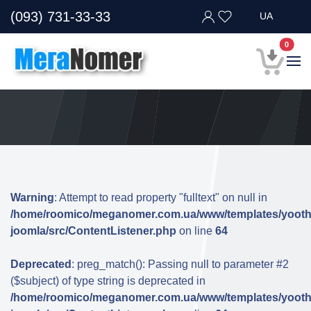
(093) 731-33-33
UA
В кор
0
Warning
: Attempt to read property "fulltext" on null in
/home/roomico/meganomer.com.ua/www/templates/yooth
joomla/src/ContentListener.php
on line
64
Deprecated
: preg_match(): Passing null to parameter #2
($subject) of type string is deprecated in
/home/roomico/meganomer.com.ua/www/templates/yooth